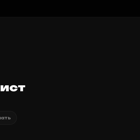
ист
ать