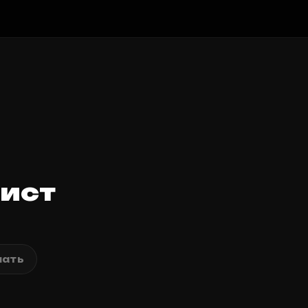
ист
ать