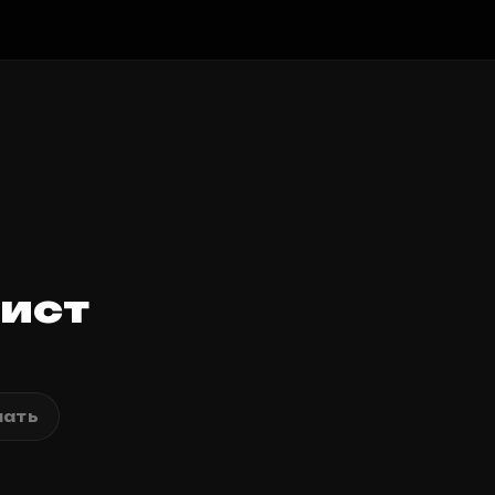
ист
ать