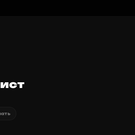
ист
ать